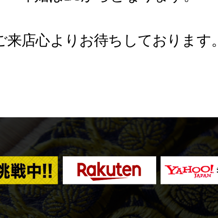
ご来店心よりお待ちしております
楽
Yahoo
天
シ
市
ョ
場
ッ
ピ
ン
グ