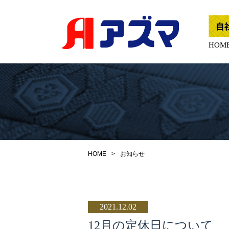
東
自
畳
社
工
業
オ
HOM
株
フ
式
会
ィ
社|
シ
小
ャ
樽
の
ル
畳
シ
店
ア
ョ
ズ
ッ
マ
カ
プ
HOME
お知らせ
ー
は
テ
こ
ン･
カ
ち
ー
ら
ペ
2021.12.02
ッ
最
ト･
安
12月の定休日について
イ