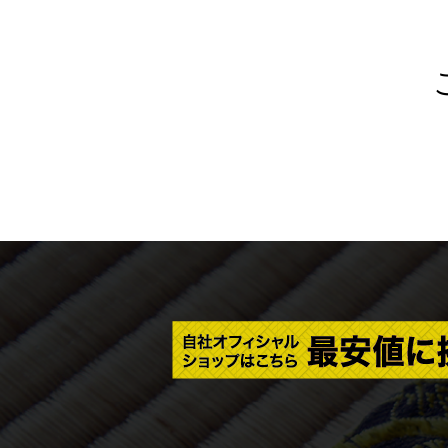
自
社
オ
フ
ィ
シ
ャ
ル