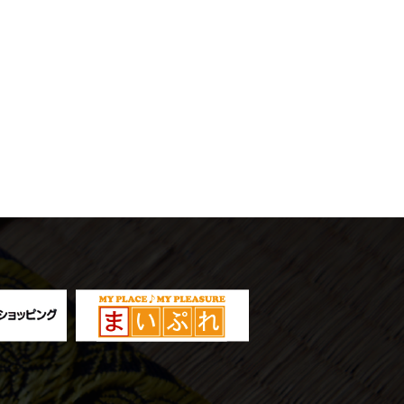
。
ま
い
ぷ
れ