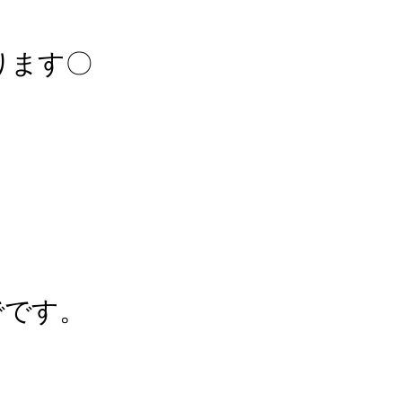
ります〇
でです。